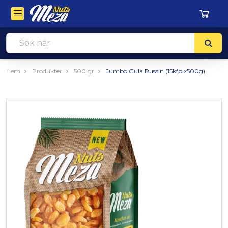
Hem
Produkter
500 gr
Jumbo Gula Russin (15kfp x500g)