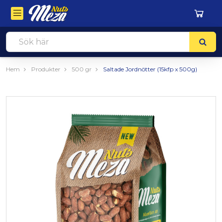
Hem
Produkter
500 gr
Saltade Jordnötter (15kfp x 500g)