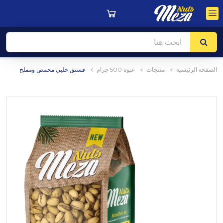
الصفحة الرئيسية
منتجات
عبوة 500 جرام
فستق حلبي محمص ومملح