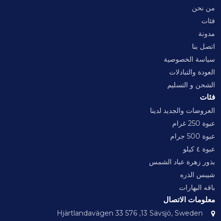
من نحن
فئات
مدونة
اتصل بنا
سياسة الخصوصية
العودة والتبادلات
الشحن و التسليم
فئات
العروضات والجديد لدينا
عبوة 250 غرام
عبوة 500 جرام
عبوة ٤ كيلو
بذور زهرة عباد الشمس
شيبس الذره
باقه البهارات
معلومات الاتصال
Hjärtlandavägen 33 576 ,13 Sävsjö, Sweden